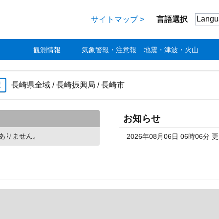
Langu
サイトマップ >
言語選択
観測情報
気象警報・注意報
地震・津波・火山
択
長崎県全域 / 長崎振興局 / 長崎市
お知らせ
ありません。
2026年08月06日 06時06分 