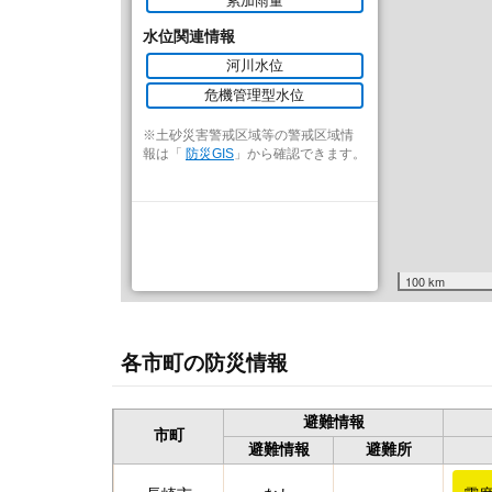
累加雨量
水位関連情報
河川水位
危機管理型水位
※土砂災害警戒区域等の警戒区域情
報は「
防災GIS
」から確認できます。
100 km
各市町の防災情報
避難情報
市町
避難情報
避難所