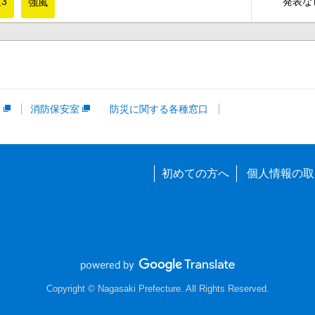
3
発表な
強風
課
消防保安室
防災に関する各種窓口
初めての方へ
個人情報の取
Copyright © Nagasaki Prefecture. All Rights Reserved.