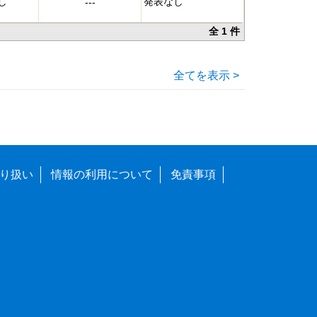
し
発表なし
---
全 1 件
全てを表示 >
り扱い
情報の利用について
免責事項