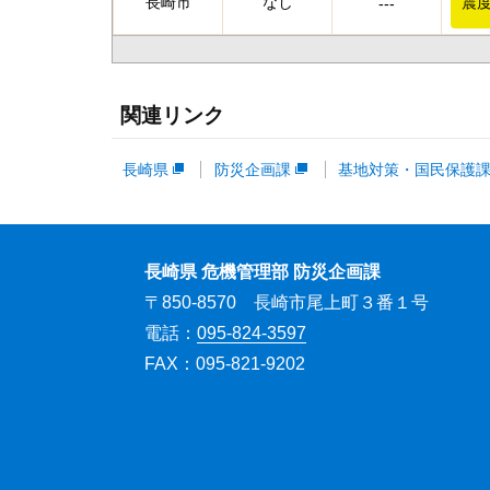
長崎市
なし
震度
---
関連リンク
長崎県
防災企画課
基地対策・国民保護
長崎県 危機管理部 防災企画課
〒850-8570 長崎市尾上町３番１号
電話：
095-824-3597
FAX：095-821-9202