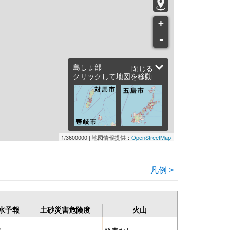
+
-
島しょ部
閉じる
クリックして地図を移動
1/3600000 |
地図情報提供：
OpenStreetMap
凡例 >
水予報
土砂災害危険度
火山