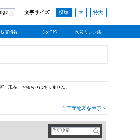
age
標準
大
特大
文字サイズ
被害情報
防災GIS
防災リンク集
更新
現在、お知らせはありません。
全画面地図を表示 >
住所検索